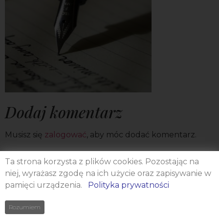
Dodaj komentarz
Musisz się
zalogować
, aby móc dodać komentarz.
Ta strona korzysta z plików cookies. Pozostając na
niej, wyrażasz zgodę na ich użycie oraz zapisywanie w
pamięci urządzenia.
Polityka prywatności
Rozumiem