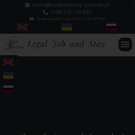
biuro@cudzoziemcy-prawnik.pl
(+48) 515 236 830
Pracujemy od 09.00 do 17.00