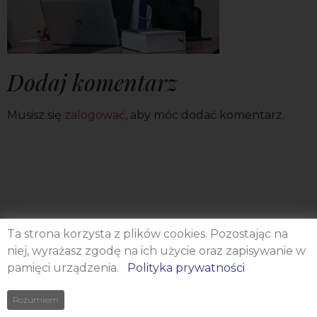
Dodaj komentarz
Musisz się
zalogować
, aby móc dodać komentarz.
Ta strona korzysta z plików cookies. Pozostając na
niej, wyrażasz zgodę na ich użycie oraz zapisywanie w
pamięci urządzenia.
Polityka prywatności
Rozumiem