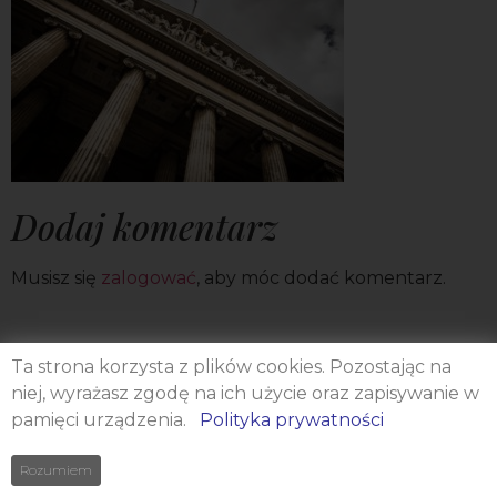
Dodaj komentarz
Musisz się
zalogować
, aby móc dodać komentarz.
Ta strona korzysta z plików cookies. Pozostając na
niej, wyrażasz zgodę na ich użycie oraz zapisywanie w
pamięci urządzenia.
Polityka prywatności
Rozumiem