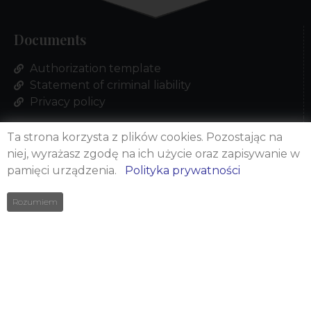
Documents
Authorization template
Statement of criminal liability
Privacy policy
Company's data
Ta strona korzysta z plików cookies. Pozostając na
niej, wyrażasz zgodę na ich użycie oraz zapisywanie w
Business Consulting and Development
pamięci urządzenia.
Polityka prywatności
Wojciech Skarbek
Correspondence address:
Rozumiem
ul. Koczarska 66, 05-082 Stare Babice
Contact
(+48) 515 236 830
biuro@cudzoziemcy-prawnik.pl
Quick contact