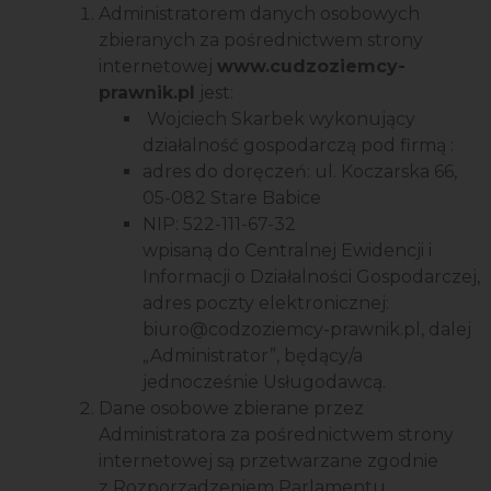
Administratorem danych osobowych
zbieranych za pośrednictwem strony
internetowej
www.cudzoziemcy-
prawnik.pl
jest:
Wojciech Skarbek wykonujący
działalność gospodarczą pod firmą :
adres do doręczeń: ul. Koczarska 66,
05-082 Stare Babice
NIP: 522-111-67-32
wpisaną do Centralnej Ewidencji i
Informacji o Działalności Gospodarczej,
adres poczty elektronicznej:
biuro@codzoziemcy-prawnik.pl, dalej
„Administrator”, będący/a
jednocześnie Usługodawcą.
Dane osobowe zbierane przez
Administratora za pośrednictwem strony
internetowej są przetwarzane zgodnie
z Rozporządzeniem Parlamentu