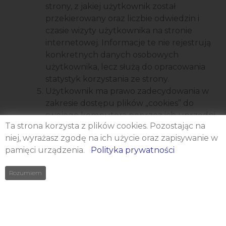
strony, z jakiej użytkownik został
przekierowany oraz liczbie odwiedzin i
czasie wizyty użytkownika na stronie
internetowej. Informacje te nie rejestrują
konkretnych danych osobowych
użytkownika, lecz służą do opracowania
statystyk korzystania ze strony.
Użytkownik ma prawo zadecydowania w
zakresie dostępu plików „cookies” do
swojego komputera poprzez ich uprzedni
Ta strona korzysta z plików cookies. Pozostając na
wybór w oknie swojej przeglądarki.
niej, wyrażasz zgodę na ich użycie oraz zapisywanie w
Szczegółowe informacje o możliwości i
pamięci urządzenia.
Polityka prywatności
sposobach obsługi plików „cookies”
dostępne są w ustawieniach
Rozumiem
oprogramowania (przeglądarki
internetowej).
POSTANOWIENIA KOŃCOWE
Administrator stosuje środki techniczne i