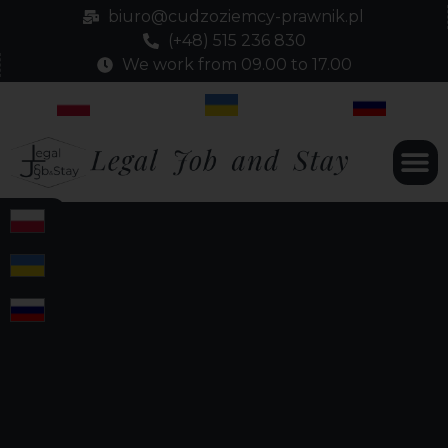
biuro@cudzoziemcy-prawnik.pl
(+48) 515 236 830
We work from 09.00 to 17.00